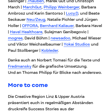
Sailinger |
7hauben
, Marek Gut und Christoph
March |
MarchGut
,
Philipp Weinberger
, Barbara
Ambrosz und Karin Santorso |
Lucy.D
, und Beate
Seckauer
Neu/Zeug
, Natalie Pichler und Jürgen
Holler |
OFFORA
,
Bernhard Kaliauer
, Barbara Havel
|
Havel Healthcare
, Sulejman Ganibegovic |
mogree
, David Böhm |
newsadoo
, Michael Wieser
und Viktor Weichselbaumer |
Yokai Studios
und
Paul Stollberger |
Kobleder
.
Danke auch an Norbert Tomasi für die Texte und
Fredmansky
für die grafische Umsetzung.
Und an Thomas Philipp für Blicke nach anderswo.
More to come
Die Creative Region Linz & Upper Austria
präsentiert euch in regelmäßigen Abständen
druckreife Success Stories aus der