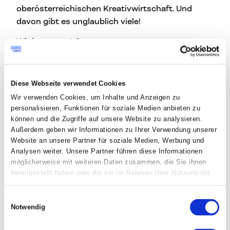
oberösterreichischen Kreativwirtschaft. Und
davon gibt es unglaublich viele!
Wir lesen uns! 😉
Diese Webseite verwendet Cookies
Beitrag teilen
auf Faceb
auf L
Wir verwenden Cookies, um Inhalte und Anzeigen zu
personalisieren, Funktionen für soziale Medien anbieten zu
können und die Zugriffe auf unsere Website zu analysieren.
Außerdem geben wir Informationen zu Ihrer Verwendung unserer
Website an unsere Partner für soziale Medien, Werbung und
Du hast Fragen?
Analysen weiter. Unsere Partner führen diese Informationen
möglicherweise mit weiteren Daten zusammen, die Sie ihnen
Nina Hawrylow
bereitgestellt haben oder die sie im Rahmen Ihrer Nutzung der
nina@creativeregion.org
Dienste gesammelt haben.
Einwilligungsauswahl
Notwendig
Creative Coffee Break #31 mit LUCY.D